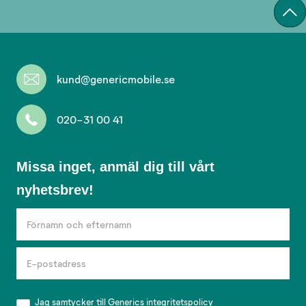
kund@genericmobile.se
020-31 00 41
Missa
Missa inget, anmäl dig till vårt
inget,
nyhetsbrev!
anmäl
dig
till
vårt
nyhetsbrev!
Jag samtycker till Generics
integritetspolicy