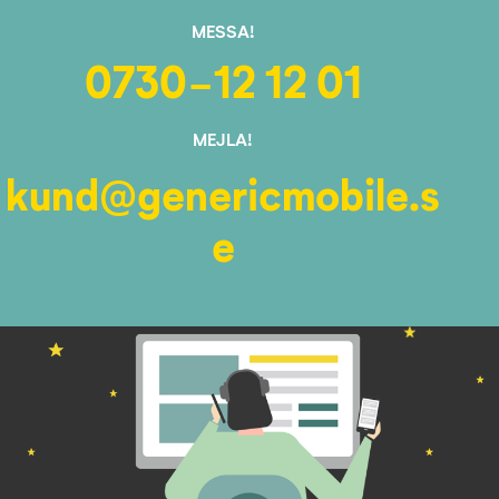
MESSA!
0730-12 12 01
MEJLA!
kund@genericmobile.s
e