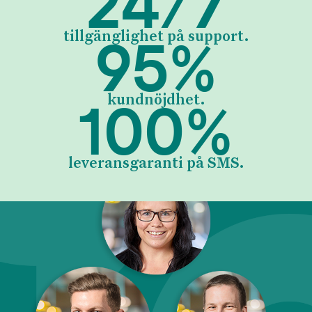
24
/
7
95
%
tillgänglighet på support.
100
%
kundnöjdhet.
leveransgaranti på SMS.