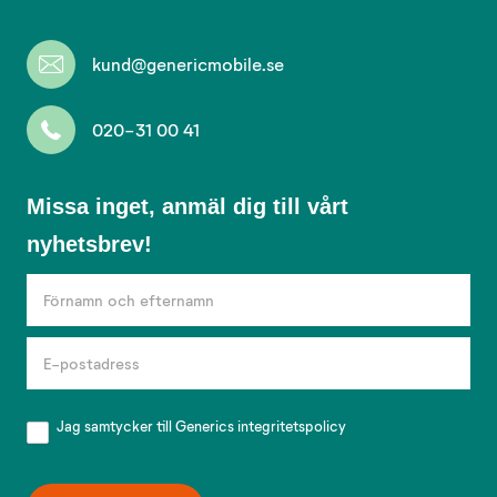
kund@genericmobile.se
020-31 00 41
Missa
Missa inget, anmäl dig till vårt
inget,
nyhetsbrev!
anmäl
dig
till
vårt
nyhetsbrev!
Jag samtycker till Generics
integritetspolicy