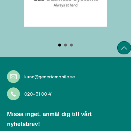
kund@genericmobile.se
020-31 00 41
Missa
Missa inget, anmäl dig till vårt
inget,
nyhetsbrev!
anmäl