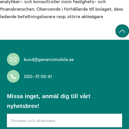
analytiker- och konsultroller inom fastighets- och
finansbranschen. Oberoende i förhållande till bolaget, dess
ledande befattningshavare resp. större aktieägare
kund@genericmobile.se
020-31 00 41
Missa
Missa inget, anmäl dig till vårt
inget,
nyhetsbrev!
anmäl
dig
till