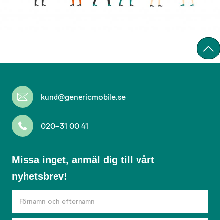
kund@genericmobile.se
020-31 00 41
Missa
Missa inget, anmäl dig till vårt
inget,
nyhetsbrev!
anmäl
dig
till