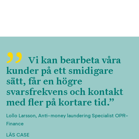
Vi kan bearbeta våra
kunder på ett smidigare
sätt, får en högre
svarsfrekvens och kontakt
med fler på kortare tid.”
Lollo Larsson, Anti-money laundering Specialist OPR-
Finance
LÄS CASE