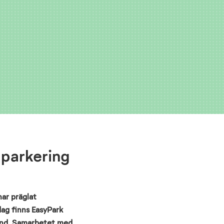
-parkering
har präglat
dag finns EasyPark
land. Samarbetet med