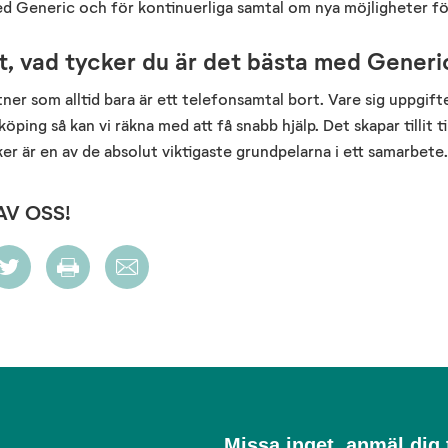
med Generic och för kontinuerliga samtal om nya möjligheter fö
ert, vad tycker du är det bästa med Generi
ner som alltid bara är ett telefonsamtal bort. Vare sig uppgift
öping så kan vi räkna med att få snabb hjälp. Det skapar tillit t
cker är en av de absolut viktigaste grundpelarna i ett samarbete.
AV OSS!
Missa
Missa inget, anmäl dig t