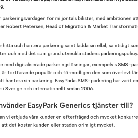
9.
 parkeringsvardagen för miljontals bilister, med ambitionen at
ger Robert Petersen, Head of Migration & Market Transformati
e hitta och hantera parkering samt ladda sin elbil, samtidigt som
ter och med det som grund utveckla stadens parkeringspolicy
ute med digitaliserade parkeringslösningar, exempelvis SMS-par
n är fortfarande populär och förmodligen den som överlevt län
att hantera sin parkering. EasyParks SMS-parkering har varit en
i Sverige och internationellt sedan 2006.
nvänder EasyPark Generics tjänster till?
 vi erbjuda våra kunder en efterfrågad och mycket konkurren
att det kostar kunden eller staden orimligt mycket.