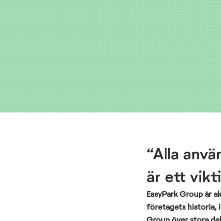
“Alla anv
är ett vik
EasyPark Group är akt
företagets historia,
Group över stora del