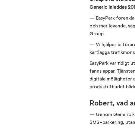
Generic inleddes 201
— EasyPark förenklar
och mer levande, sä
Group.
— Vi hjälper bilförar
kartlägga trafikmöns
EasyPark var tidigt 
fanns appar. Tjänste
digitala möjligheter 
produktutbudet både 
Robert, vad a
— Genom Generic kan
SMS-parkering, utan 