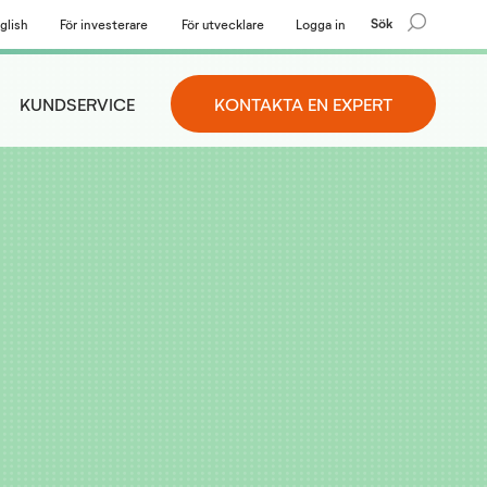
Sök
glish
För investerare
För utvecklare
Logga in
KUNDSERVICE
KONTAKTA EN EXPERT