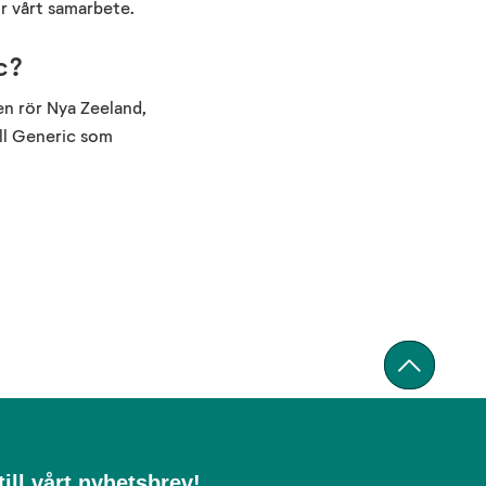
r vårt samarbete.
c?
en rör Nya Zeeland,
ill Generic som
ill vårt nyhetsbrev!