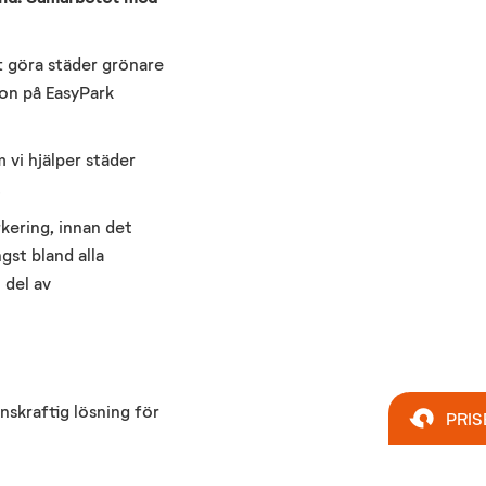
t göra städer grönare
on på EasyPark
 vi hjälper städer
.
kering, innan det
gst bland alla
 del av
skraftig lösning för
PRIS