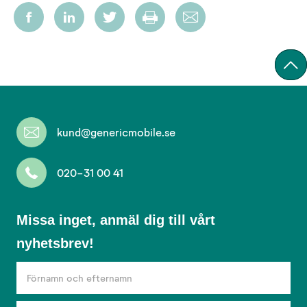
kund@genericmobile.se
020-31 00 41
Missa
Missa inget, anmäl dig till vårt
inget,
nyhetsbrev!
anmäl
dig
till