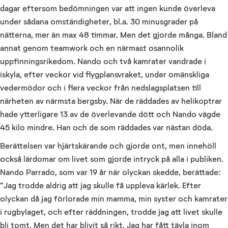
dagar eftersom bedömningen var att ingen kunde överleva
under sådana omständigheter, bl.a. 30 minusgrader på
nätterna, mer än max 48 timmar. Men det gjorde många. Bland
annat genom teamwork och en närmast osannolik
uppfinningsrikedom. Nando och två kamrater vandrade i
iskyla, efter veckor vid flygplansvraket, under omänskliga
vedermödor och i flera veckor från nedslagsplatsen till
närheten av närmsta bergsby. När de räddades av helikoptrar
hade ytterligare 13 av de överlevande dött och Nando vägde
45 kilo mindre. Han och de som räddades var nästan döda.
Berättelsen var hjärtskärande och gjorde ont, men innehöll
också lärdomar om livet som gjorde intryck på alla i publiken.
Nando Parrado, som var 19 år när olyckan skedde, berättade:
”Jag trodde aldrig att jag skulle få uppleva kärlek. Efter
olyckan då jag förlorade min mamma, min syster och kamrater
i rugbylaget, och efter räddningen, trodde jag att livet skulle
bli tomt. Men det har blivit så rikt. Jag har fått tävla inom