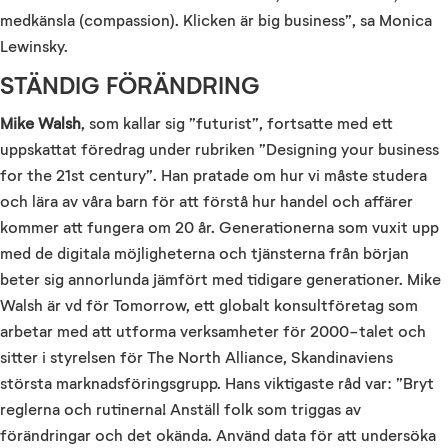
medkänsla (compassion). Klicken är big business”, sa Monica
Lewinsky.
STÄNDIG FÖRÄNDRING
Mike Walsh
, som kallar sig ”futurist”, fortsatte med ett
uppskattat föredrag under rubriken ”Designing your business
for the 21st century”. Han pratade om hur vi måste studera
och lära av våra barn för att förstå hur handel och affärer
kommer att fungera om 20 år. Generationerna som vuxit upp
med de digitala möjligheterna och tjänsterna från början
beter sig annorlunda jämfört med tidigare generationer. Mike
Walsh är vd för Tomorrow, ett globalt konsultföretag som
arbetar med att utforma verksamheter för 2000-talet och
sitter i styrelsen för The North Alliance, Skandinaviens
största marknadsföringsgrupp. Hans viktigaste råd var: ”Bryt
reglerna och rutinerna! Anställ folk som triggas av
förändringar och det okända. Använd data för att undersöka