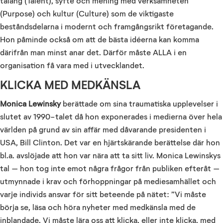
talang (Talent), syfte och mening med verksamheten
(Purpose) och kultur (Culture) som de viktigaste
beståndsdelarna i modernt och framgångsrikt företagande.
Hon påminde också om att de bästa idéerna kan komma
därifrån man minst anar det. Därför måste ALLA i en
organisation få vara med i utvecklandet.
KLICKA MED MEDKÄNSLA
Monica Lewinsky
berättade om sina traumatiska upplevelser i
slutet av 1990-talet då hon exponerades i medierna över hela
världen på grund av sin affär med dåvarande presidenten i
USA, Bill Clinton. Det var en hjärtskärande berättelse där hon
bl.a. avslöjade att hon var nära att ta sitt liv. Monica Lewinskys
tal – hon tog inte emot några frågor från publiken efteråt –
utmynnade i krav och förhoppningar på mediesamhället och
varje individs ansvar för sitt beteende på nätet: ”Vi måste
börja se, läsa och höra nyheter med medkänsla med de
inblandade. Vi måste lära oss att klicka, eller inte klicka, med