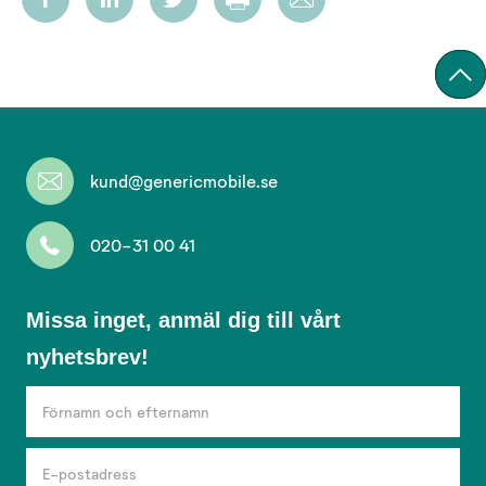
kund@genericmobile.se
020-31 00 41
Missa
Missa inget, anmäl dig till vårt
inget,
nyhetsbrev!
anmäl
dig
till
vårt