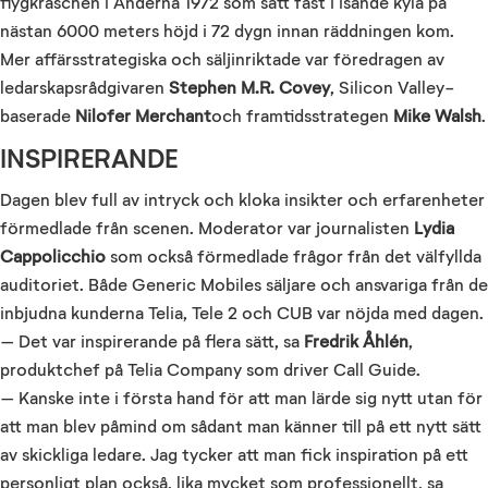
flygkraschen i Anderna 1972 som satt fast i isande kyla på
nästan 6000 meters höjd i 72 dygn innan räddningen kom.
Mer affärsstrategiska och säljinriktade var föredragen av
ledarskapsrådgivaren
Stephen M.R. Covey
, Silicon Valley-
baserade
Nilofer Merchant
och framtidsstrategen
Mike Walsh
.
INSPIRERANDE
Dagen blev full av intryck och kloka insikter och erfarenheter
förmedlade från scenen. Moderator var journalisten
Lydia
Cappolicchio
som också förmedlade frågor från det välfyllda
auditoriet. Både Generic Mobiles säljare och ansvariga från de
inbjudna kunderna Telia, Tele 2 och CUB var nöjda med dagen.
– Det var inspirerande på flera sätt, sa
Fredrik Åhlén
,
produktchef på Telia Company som driver Call Guide.
– Kanske inte i första hand för att man lärde sig nytt utan för
att man blev påmind om sådant man känner till på ett nytt sätt
av skickliga ledare. Jag tycker att man fick inspiration på ett
personligt plan också, lika mycket som professionellt, sa