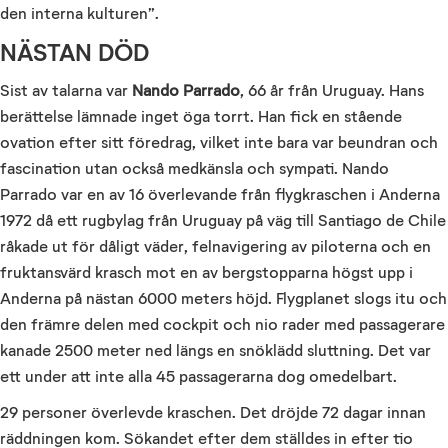
den interna kulturen”.
NÄSTAN DÖD
Sist av talarna var
Nando Parrado
, 66 år från Uruguay. Hans
berättelse lämnade inget öga torrt. Han fick en stående
ovation efter sitt föredrag, vilket inte bara var beundran och
fascination utan också medkänsla och sympati. Nando
Parrado var en av 16 överlevande från flygkraschen i Anderna
1972 då ett rugbylag från Uruguay på väg till Santiago de Chile
råkade ut för dåligt väder, felnavigering av piloterna och en
fruktansvärd krasch mot en av bergstopparna högst upp i
Anderna på nästan 6000 meters höjd. Flygplanet slogs itu och
den främre delen med cockpit och nio rader med passagerare
kanade 2500 meter ned längs en snöklädd sluttning. Det var
ett under att inte alla 45 passagerarna dog omedelbart.
29 personer överlevde kraschen. Det dröjde 72 dagar innan
räddningen kom. Sökandet efter dem ställdes in efter tio