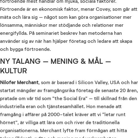
förtroende mest handlar om mjuka, sociala faktorer.
Förtroende är en ekonomisk faktor, menar Covey, som går att
mäta och lära sig – något som kan göra organisationer mer
lönsamma, människor mer stödjande och relationer mer
energifyllda. På seminariet beskrev han metoderna han
använder sig av när han hjälper företag och ledare att skapa
och bygga förtroende.
NY TALANG – MENING & MÅL –
KULTUR
Nilofer Merchant
, som är baserad i Silicon Valley, USA och har
startat mängder av framgångsrika företag de senaste 20 åren,
pratade om vår tid som ”the Social Era” – till skillnad från den
industriella eran och tjänstesamhället. Hon menade att
framgång i affärer på 2000-talet kräver att vi ”letar runt
hörnet”, är villiga att lära om och river de traditionella
organisationerna. Merchant lyfte fram förmågan att hitta