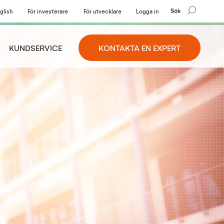
Sök
glish
För investerare
För utvecklare
Logga in
KUNDSERVICE
KONTAKTA EN EXPERT