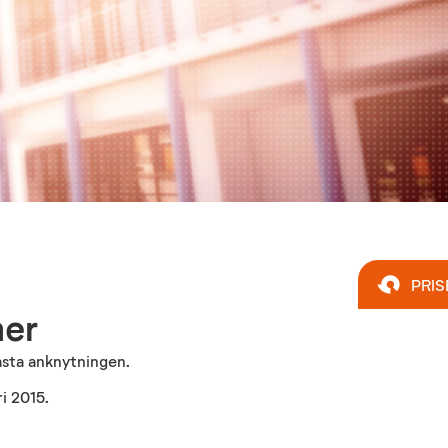
PRIS
mer
asta anknytningen.
i 2015.