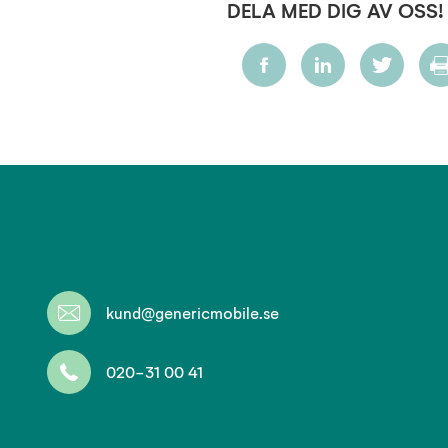
DELA MED DIG AV OSS!
kund@genericmobile.se
020-31 00 41