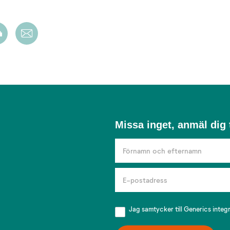
Missa
Missa inget, anmäl dig t
inget,
anmäl
dig
till
vårt
nyhetsbrev!
Jag samtycker till Generics
integ