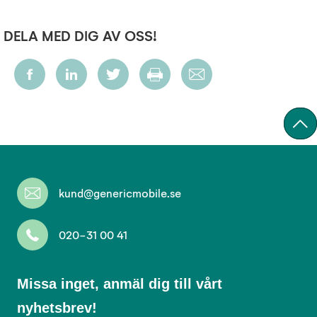
DELA MED DIG AV OSS!
kund@genericmobile.se
020-31 00 41
Missa
Missa inget, anmäl dig till vårt
inget,
nyhetsbrev!
anmäl