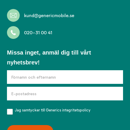
kund@genericmobile.se
020-31 00 41
Missa
Missa inget, anmäl dig till vårt
inget,
nyhetsbrev!
anmäl
dig
till
vårt
nyhetsbrev!
Jag samtycker till Generics
integritetspolicy