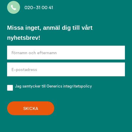
020-31 00 41
Missa
Missa inget, anmäl dig till vårt
inget,
nyhetsbrev!
anmäl
dig
till
vårt
nyhetsbrev!
Jag samtycker till Generics
integritetspolicy
SKICKA