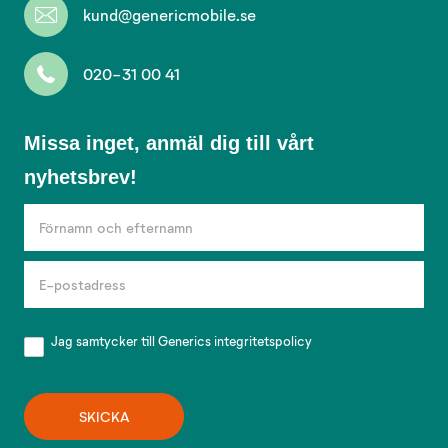
kund@genericmobile.se
020-31 00 41
Missa
Missa inget, anmäl dig till vårt
inget,
nyhetsbrev!
anmäl
dig
till
vårt
nyhetsbrev!
Jag samtycker till Generics
integritetspolicy
SKICKA