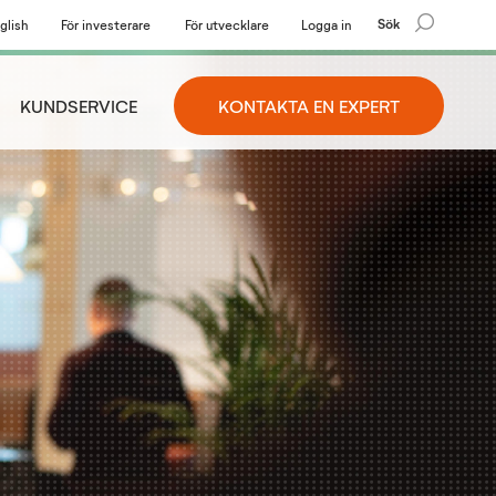
Sök
glish
För investerare
För utvecklare
Logga in
KUNDSERVICE
KONTAKTA EN EXPERT