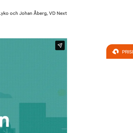
 Lyko och Johan Åberg, VD Next
PRIS