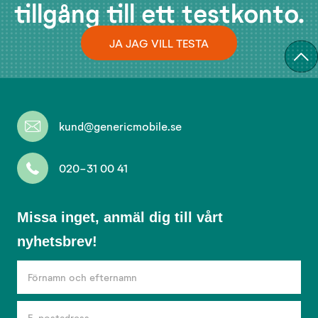
tillgång till ett testkonto.
JA JAG VILL TESTA
kund@genericmobile.se
020-31 00 41
Missa
Missa inget, anmäl dig till vårt
inget,
nyhetsbrev!
anmäl
dig
till
vårt