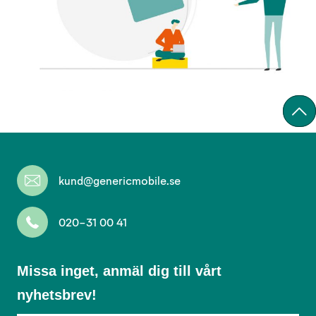
kund@genericmobile.se
020-31 00 41
Missa
Missa inget, anmäl dig till vårt
inget,
nyhetsbrev!
anmäl