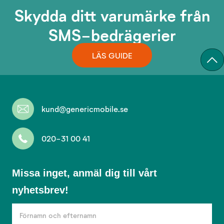
Skydda ditt varumärke från
SMS-bedrägerier
LÄS GUIDE
kund@genericmobile.se
020-31 00 41
Missa
Missa inget, anmäl dig till vårt
inget,
nyhetsbrev!
anmäl
dig