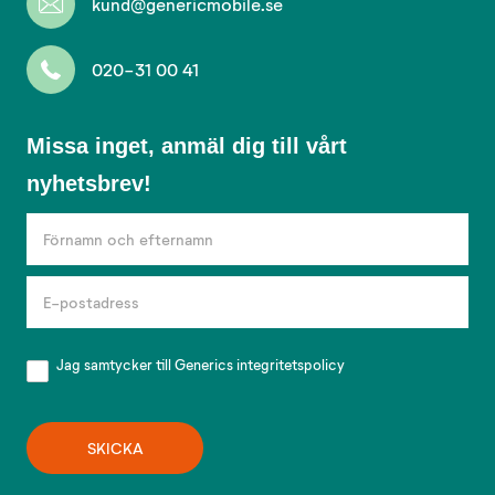
kund@genericmobile.se
020-31 00 41
Missa
Missa inget, anmäl dig till vårt
inget,
nyhetsbrev!
anmäl
dig
till
vårt
nyhetsbrev!
Jag samtycker till Generics
integritetspolicy
SKICKA