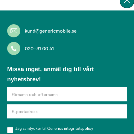
kund@genericmobile.se
020-31 00 41
Missa
Missa inget, anmäl dig till vårt
inget,
nyhetsbrev!
anmäl
dig
till
vårt
nyhetsbrev!
Jag samtycker till Generics
integritetspolicy