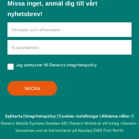
Missa inget, anmäl dig till vårt
inget,
nyhetsbrev!
anmäl
dig
till
vårt
nyhetsbrev!
Jag samtycker till Generics
integritetspolicy
SKICKA
Sajtkarta
|
Integritetspolicy
|
Cookies-inställningar
|
Allmänna villkor
©
Generic Mobile Systems Sweden AB | Generic Mobile är ett bolag i Generic-
koncernen som är börsnoterat på Nasdaq OMX First North