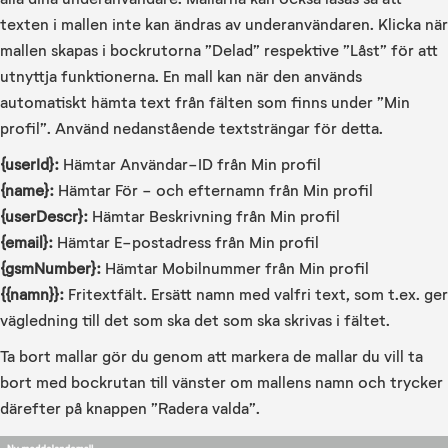
texten i mallen inte kan ändras av underanvändaren. Klicka när
mallen skapas i bockrutorna ”Delad” respektive ”Låst” för att
utnyttja funktionerna. En mall kan när den används
automatiskt hämta text från fälten som finns under ”Min
profil”. Använd nedanstående textsträngar för detta.
{userId}:
Hämtar Användar-ID från Min profil
{name}:
Hämtar För - och efternamn från Min profil
{userDescr}:
Hämtar Beskrivning från Min profil
{email}:
Hämtar E-postadress från Min profil
{gsmNumber}:
Hämtar Mobilnummer från Min profil
{{namn}}:
Fritextfält. Ersätt namn med valfri text, som t.ex. ger
vägledning till det som ska det som ska skrivas i fältet.
Ta bort mallar gör du genom att markera de mallar du vill ta
bort med bockrutan till vänster om mallens namn och trycker
därefter på knappen ”Radera valda”.