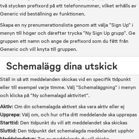
två stycken prefixord på ett telefonnummer, vilket erhålls av
Generic vid beställning av funktionen.
Skapa en ny prenumerationslista genom att välja ”Sign Up” i
menyn till höger och därefter trycka ”Ny Sign Up grupp”. Ge
gruppen ett namn och ange de prefixord som du fått från
Generic och vill knyta till gruppen.
Schemalägg dina utskick
Ställ in så att meddelanden skickas vid en specifik tidpunkt
eller till exempel varje timme. Välj ”Schemaläggning” i menyn
och klicka på ”Ny schemalagd aktivitet”.
Aktiv:
Om din schemalagda aktivet ska vara aktiv eller ej
Upprepa:
Välj om, och hur ofta ditt meddelande ska upprepas
Starttid:
Den tidpunkt du vill att meddelandet ska skickas
Sluttid:
Den tidpunkt det schemalagda meddelandet upphör
Meddelandetyp:
Typ av meddelande du vill skicka