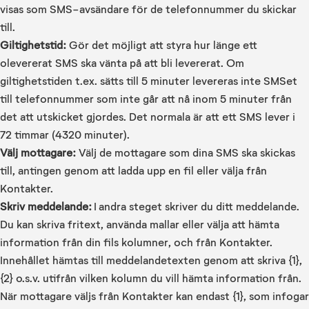
visas som SMS-avsändare för de telefonnummer du skickar
till.
Giltighetstid:
Gör det möjligt att styra hur länge ett
olevererat SMS ska vänta på att bli levererat. Om
giltighetstiden t.ex. sätts till 5 minuter levereras inte SMSet
till telefonnummer som inte går att nå inom 5 minuter från
det att utskicket gjordes. Det normala är att ett SMS lever i
72 timmar (4320 minuter).
Välj mottagare:
Välj de mottagare som dina SMS ska skickas
till, antingen genom att ladda upp en fil eller välja från
Kontakter.
Skriv meddelande:
I andra steget skriver du ditt meddelande.
Du kan skriva fritext, använda mallar eller välja att hämta
information från din fils kolumner, och från Kontakter.
Innehållet hämtas till meddelandetexten genom att skriva {1},
{2} o.s.v. utifrån vilken kolumn du vill hämta information från.
När mottagare väljs från Kontakter kan endast {1}, som infogar