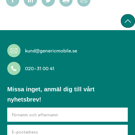
kund@genericmobile.se
020-31 00 41
Missa
Missa inget, anmäl dig till vårt
inget,
nyhetsbrev!
anmäl
dig
till
vårt