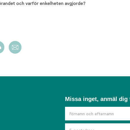
nförandet och varför enkelheten avgjorde?
Missa
Missa inget, anmäl dig t
inget,
anmäl
dig
till