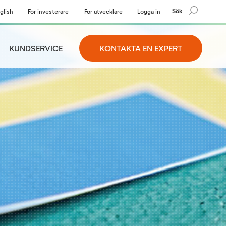
Sök
glish
För investerare
För utvecklare
Logga in
KUNDSERVICE
KONTAKTA EN EXPERT