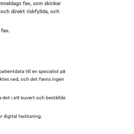
mmaldags fax, som skickar
och direkt riskfyl
lda, och
 fax.
i
tientdata till en specialist på
cktes ned
,
och
det fanns ingen
 det i ett kuvert och beställde
r digital faxlösning.