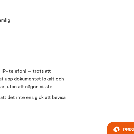
emlig
l IP-telefoni – trots att
frat upp dokumentet lokalt och
ar, utan att någon visste.
tt det inte ens gick att bevisa
PRIS