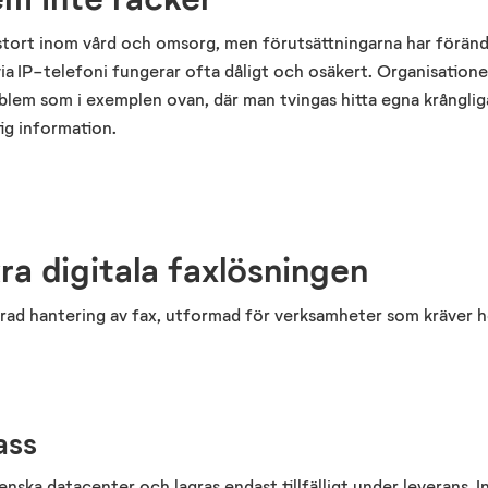
 stort inom vård och omsorg
,
men förutsättningarna har föränd
 via IP-telefoni fungerar ofta dåligt och osäkert. Organisation
blem som i exemplen ovan, där man tvingas hitta egna krångliga
ig information.
a digitala faxlösningen
serad hantering av fax, utformad för verksamheter som kräver h
ass
venska datacenter och lagras endast tillfälligt under leverans. 