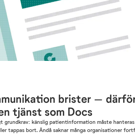
munikation brister – därfö
en tjänst som Docs
gt
grundkrav: känslig patientinformation måste hanteras
ller tappas bort
. Ändå saknar många organisationer for