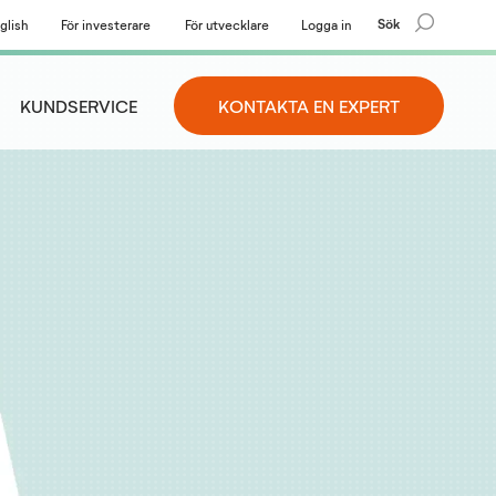
Sök
glish
För investerare
För utvecklare
Logga in
KUNDSERVICE
KONTAKTA EN EXPERT