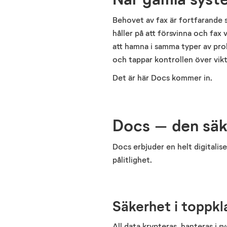
Behovet av fax är fortfarande
håller på att försvinna och fax
att hamna i samma typer av pro
och tappar kontrollen över vikt
Det är här
Docs
kommer in.
Docs
– den säkr
Docs
erbjuder en helt digitali
pålitlighet.
Säkerhet i toppkl
All data krypteras, hanteras i s