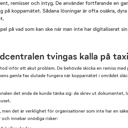
ent, remisser och intyg
. De använder fortfarande en ga
sig på kopparnätet.
Så
da
na
lösningar är ofta osäkra, dyra 
t.
pel på vad som kan ske när man inte har digitaliserat sin
dcentralen tvingas kalla på tax
 stod inför ett akut problem. De behövde skicka en remiss med pa
nikens gamla fax slutade fungera när kopparnätet i området slä
rsonalen det enda de kunde tänka sig: de skrev ut dokumentet, la
huset.
, men det är verklighet för organisationer som
inte h
ar en säke
 och innebar onödiga risker: