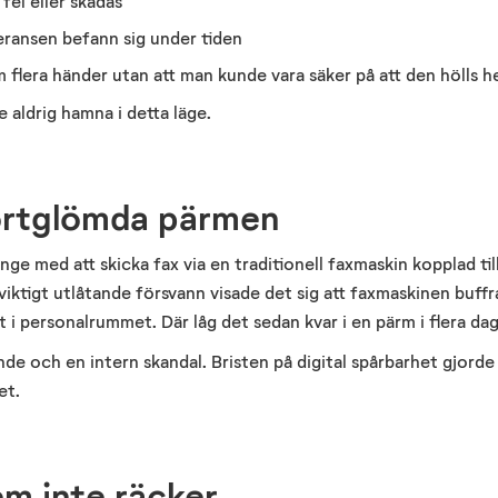
fel eller skadas
veransen befann sig under tiden
flera händer utan att man kunde vara säker på att den hölls h
e aldrig hamna i detta läge.
ortglömda pärmen
nge med att skicka fax via en traditionell faxmaskin kopplad til
 viktigt utlåtande försvann visade det sig att faxmaskinen buf
 i personalrummet. Där låg det sedan kvar i en pärm i flera dag
de och en intern skandal. Bristen på digital spårbarhet gjorde a
et.
em inte räcker