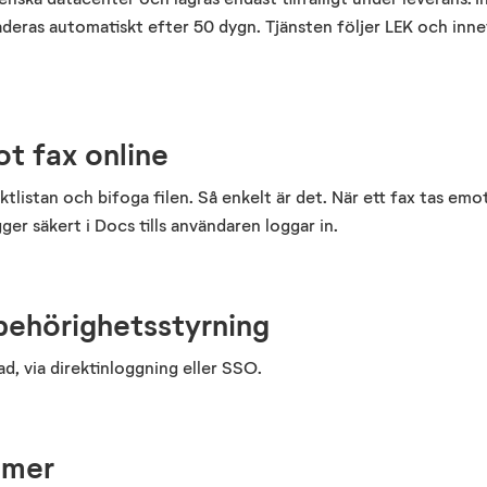
deras automatiskt efter 50 dygn. Tjänsten följer LEK och inn
t fax online
ktlistan och bifoga filen
. S
å enkelt är det.
När ett fax tas emot
gger säkert i
Doc
s
tills användaren loggar in.
 behörighetsstyrning
d, via direktinloggning eller SSO.
mmer