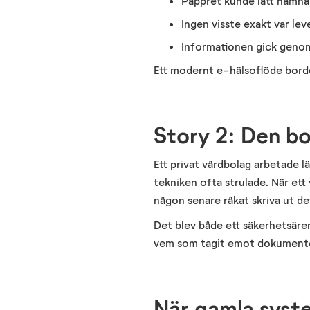
Pappret kunde lätt hamna 
Ingen visste exakt var le
Informationen gick genom 
Ett modernt e-hälsoflöde
bord
Story 2: Den b
Ett privat vårdbolag arbetade lä
tekniken ofta strulade. När ett
någon senare råkat skriva ut det
Det blev både ett säkerhetsären
vem som tagit emot dokument
När gamla syst