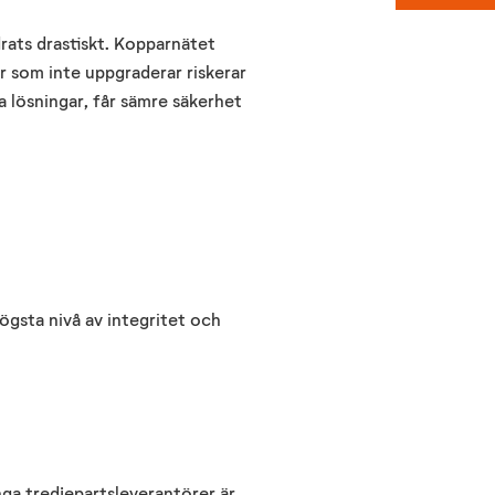
rats drastiskt.
Kopparnätet
er som inte uppgraderar riskerar
 lösningar, får sämre säkerhet
ögsta nivå av integritet och
Inga tredjepartsleverantörer är