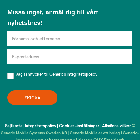
Missa
Missa inget, anmäl dig till vårt
inget,
nyhetsbrev!
anmäl
dig
till
vårt
nyhetsbrev!
Jag samtycker till Generics
integritetspolicy
SKICKA
Sajtkarta
|
Integritetspolicy
|
Cookies-inställningar
|
Allmänna villkor
©
Generic Mobile Systems Sweden AB | Generic Mobile är ett bolag i Generic-
koncernen som är börsnoterat på Nasdaq OMX First North