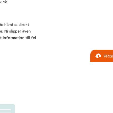
kick.
 De hämtas direkt
r. Ni slipper även
 information till fel
PRIS