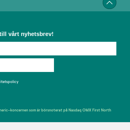
ill vårt nyhetsbrev!
ritetspolicy
Generic-koncernen som är börsnoterat på Nasdaq OMX First North