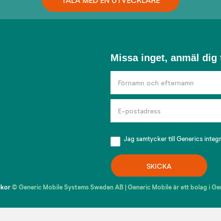
Missa
Missa inget, anmäl dig t
inget,
anmäl
dig
till
vårt
nyhetsbrev!
Jag samtycker till Generics
integ
SKICKA
lkor
© Generic Mobile Systems Sweden AB | Generic Mobile är ett bolag i 