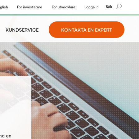
Sök
glish
För investerare
För utvecklare
Logga in
KUNDSERVICE
KONTAKTA EN EXPERT
änd en