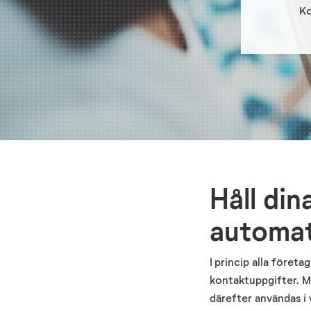
Ko
Håll din
automat
I princip alla föret
kontaktuppgifter. 
därefter användas i v