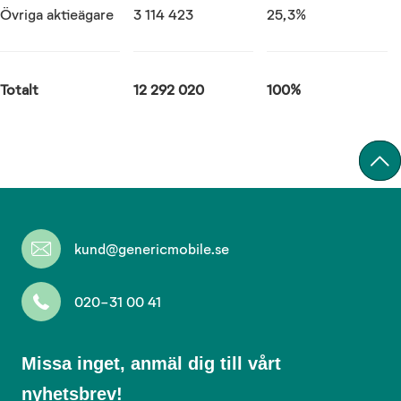
Övriga aktieägare
3 114 423
25,3%
Totalt
12 292 020
100%
kund@genericmobile.se
020-31 00 41
Missa
Missa inget, anmäl dig till vårt
inget,
nyhetsbrev!