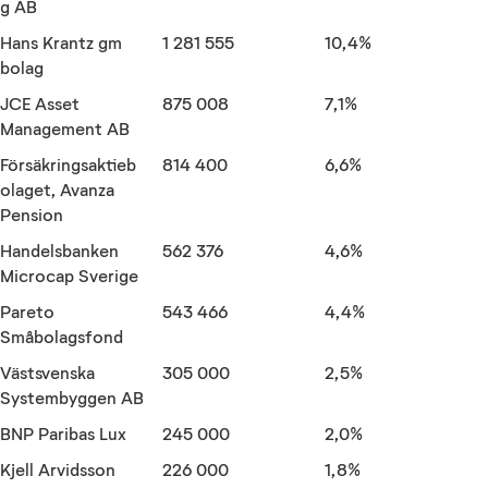
g AB
Hans Krantz gm
1 281 555
10,4%
bolag
JCE Asset
875 008
7,1%
Management AB
Försäkringsaktieb
814 400
6,6%
olaget, Avanza
Pension
Handelsbanken
562 376
4,6%
Microcap Sverige
Pareto
543 466
4,4%
Småbolagsfond
Västsvenska
305 000
2,5%
Systembyggen AB
BNP Paribas Lux
245 000
2,0%
Kjell Arvidsson
226 000
1,8%