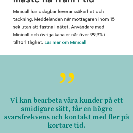
Minicall har oslagbar leveranssäkerhet och
täckning. Meddelanden når mottagaren inom 15
sek utan att fastna i nätet. Användare med
Minicall och övriga kanaler når över 99,9% i
tillförlitlighet.
Läs mer om Minicall
Vi kan bearbeta våra kunder på ett
smidigare sätt, får en högre
svarsfrekvens och kontakt med fler på
kortare tid.